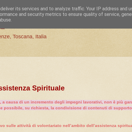
eliver its services and to analyze traffic. Your IP address and 
pirituale
ormance and security metrics to ensure quality of service, gen
abuse.
enze, Toscana, Italia
ssistenza Spirituale
6, a causa di un incremento degli impegni lavorativi, non è più gara
ue possibile, su richiesta, la condivisione di contenuti di support
o sulle attività di volontariato nell’ambito dell’assistenza spiritua