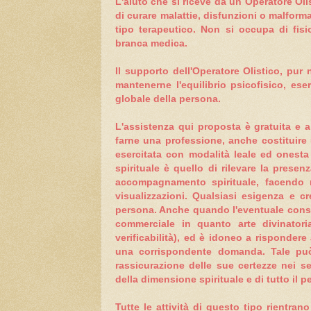
L'aiuto che si riceve da un Operatore Olis
di curare malattie, disfunzioni o malform
tipo terapeutico. Non si occupa di fisio
branca medica.
Il supporto dell'Operatore Olistico, pur
mantenerne l'equilibrio psicofisico, ese
globale della persona.
L'assistenza qui proposta è gratuita e a
farne una professione, anche costituire u
esercitata con modalità leale ed onesta 
spirituale è quello di rilevare la prese
accompagnamento spirituale, facendo ri
visualizzazioni. Qualsiasi esigenza e cr
persona. Anche quando l'eventuale consul
commerciale in quanto arte divinatori
verificabilità), ed è idoneo a risponder
una corrispondente domanda. Tale può 
rassicurazione delle sue certezze nei se
della dimensione spirituale e di tutto il 
Tutte le attività di questo tipo rientran