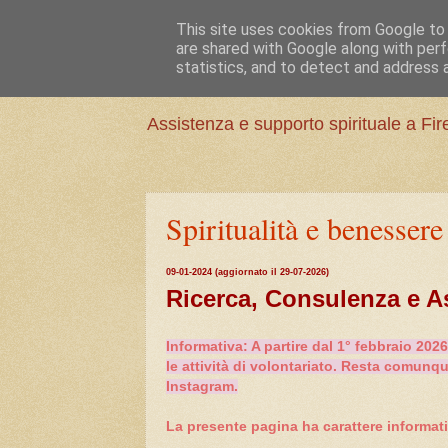
This site uses cookies from Google to d
Assistenza S
are shared with Google along with perf
statistics, and to detect and address 
Assistenza e supporto spirituale a Fir
Spiritualità e benessere
09-01-2024 (aggiornato il 29-07-2026)
Ricerca, Consulenza e A
Informativa: A partire dal 1° febbraio 202
le attività di volontariato. Resta comunq
Instagram.
La presente pagina ha carattere informativ