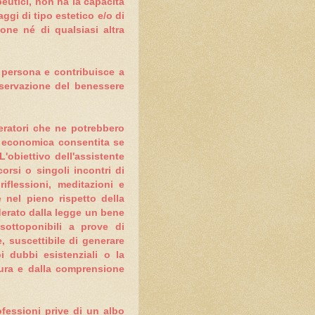
apeutici, non
ha la capacità
ggi di tipo estetico e/o di
ione né di qualsiasi altra
a persona e contribuisce a
onservazione del benessere
peratori che ne potrebbero
tà economica consentita se
'obiettivo dell'assistente
orsi o singoli incontri di
iflessioni, meditazioni e
e nel pieno rispetto della
derato dalla legge un bene
sottoponibili a prove di
, suscettibile di generare
 dubbi esistenziali o la
ttura e dalla comprensione
ofessioni prive di un albo