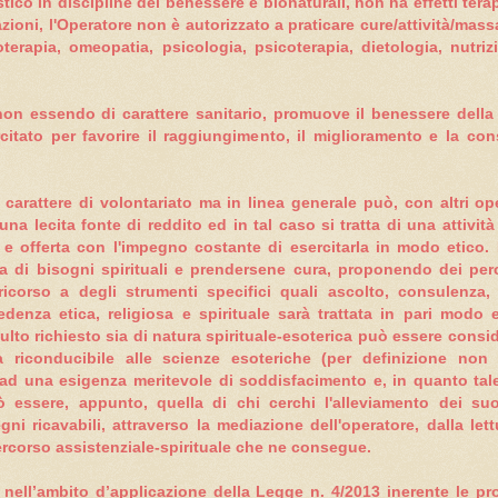
tico in discipline del benessere e bionaturali, non ha effetti ter
azioni, l'Operatore non è
autorizzato a praticare cure/attività/massa
terapia, omeopatia, psicologia, psicoterapia, dietologia, nutriz
 non essendo di carattere sanitario, promuove il benessere dell
rcitato per favorire il raggiungimento, il miglioramento e la c
 carattere di volontariato ma in linea generale può, con altri o
na lecita fonte di reddito ed in tal caso si tratta di una attivi
e offerta con l'impegno costante di esercitarla in modo etico. L
nza di bisogni spirituali e prendersene cura, proponendo dei perc
corso a degli strumenti specifici quali ascolto, consulenza, r
edenza etica, religiosa e spirituale sarà trattata in pari modo 
to richiesto sia di natura spirituale-esoterica può essere consi
a riconducibile alle scienze esoteriche (per definizione non 
e ad una esigenza meritevole di soddisfacimento e, in quanto tale
essere, appunto, quella di chi cerchi l'alleviamento dei suoi
gni ricavabili, attraverso la mediazione dell'operatore, dalla le
percorso assistenziale-spirituale che ne consegue.
o nell’ambito d’applicazione della Legge n. 4/2013 inerente le pr