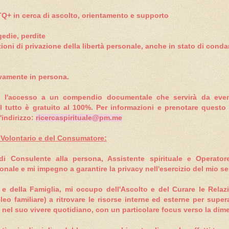
TQ+ in cerca di ascolto, orientamento e supporto
edie, perdite
ioni di privazione della libertà personale, anche in stato di cond
ivamente in persona
.
ito l'accesso a un compendio documentale che servirà da eve
l tutto è
gratuito al 100%.
Per informazioni e prenotare questo
'indirizzo:
ricercaspirituale@pm.me
a Volontario e del Consumatore:
 di Consulente alla persona, Assistente spirituale e Operator
onale e mi impegno a garantire la privacy nell'esercizio del mio se
e della Famiglia, mi occupo dell'Ascolto e del Curare le Relazio
o familiare) a ritrovare le risorse interne ed esterne per supera
 nel suo vivere quotidiano, con un particolare focus verso la dime