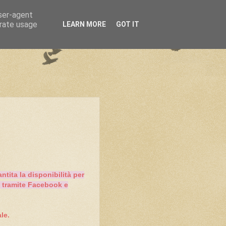
user-agent
erate usage
LEARN MORE
GOT IT
ntita la disponibilità per
o tramite Facebook e
le.