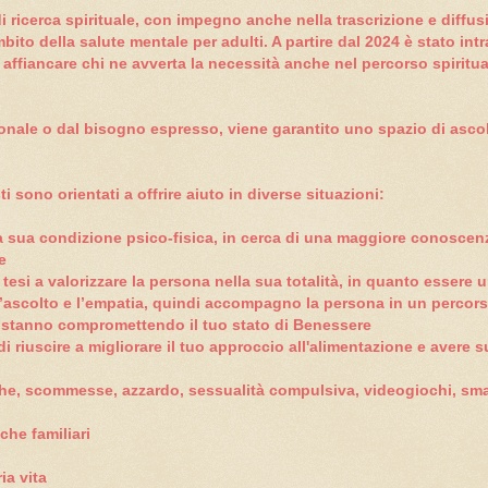
di ricerca spirituale, con impegno anche nella trascrizione e diffus
mbito della salute mentale per adulti. A partire dal 2024 è stato in
 affiancare chi ne avverta la necessità anche nel percorso spiritua
nale o dal bisogno espresso, viene garantito uno spazio di asco
sono orientati a offrire aiuto in diverse situazioni:
a sua condizione psico-fisica, in cerca di una maggiore conosce
e
tesi a valorizzare la persona nella sua totalità, in quanto essere un
l’ascolto e l’empatia, quindi accompagno la persona in un percors
che stanno compromettendo il tuo stato di Benessere
di riuscire a migliorare il tuo approccio all'alimentazione e avere 
oghe, scommesse, azzardo, sessualità compulsiva, videogiochi, sm
che familiari
ia vita