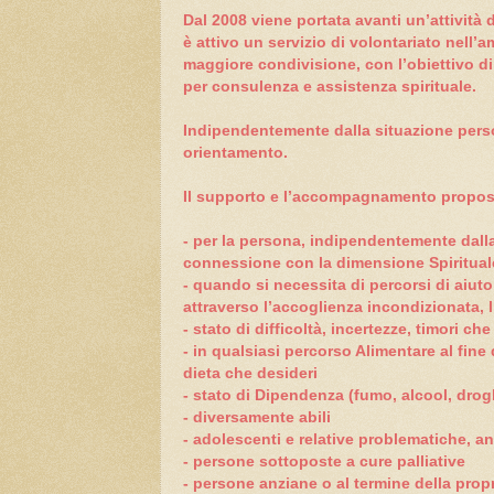
Dal 2008 viene portata avanti un’attività 
è attivo un servizio di volontariato nell’a
maggiore condivisione, con l’obiettivo di
per consulenza e assistenza spirituale.
Indipendentemente dalla situazione perso
orientamento.
Il supporto e l’accompagnamento proposti 
- per la persona, indipendentemente dall
connessione con la dimensione Spiritual
- quando si necessita di percorsi di aiuto 
attraverso l’accoglienza incondizionata, 
- stato di difficoltà, incertezze, timori 
- in qualsiasi percorso Alimentare al fine 
dieta che desideri
- stato di Dipendenza (fumo, alcool, dr
- diversamente abili
- adolescenti e relative problematiche, an
- persone sottoposte a cure palliative
- persone anziane o al termine della propr